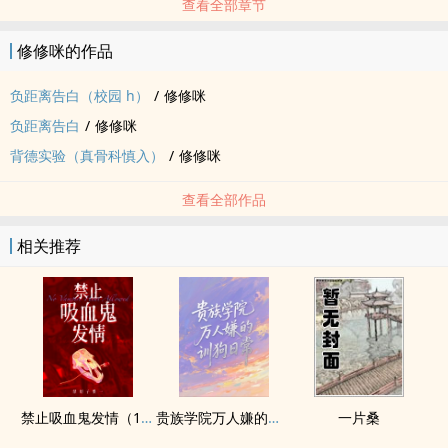
查看全部章节
修修咪的作品
负距离告白（校园 h）
/
修修咪
负距离告白
/
修修咪
背德实验（真骨科慎入）
/
修修咪
查看全部作品
相关推荐
禁止吸血鬼发情（1v1姐狗高H）
贵族学院万人嫌的训狗日常【NP】
一片桑