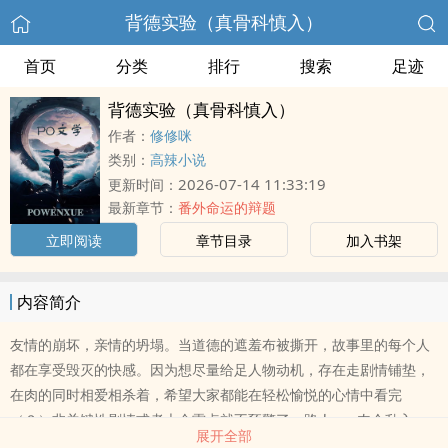
背德实验（真骨科慎入）
首页
分类
排行
搜索
足迹
背德实验（真骨科慎入）
作者：
修修咪
类别：
高辣小说
2026-07-14 11:33:19
更新时间：
最新章节：
番外命运的辩题
立即阅读
章节目录
加入书架
内容简介
友情的崩坏，亲情的坍塌。当道德的遮羞布被撕开，故事里的每个人
都在享受毁灭的快感。因为想尽量给足人物动机，存在走剧情铺垫，
在肉的同时相爱相杀着，希望大家都能在轻松愉悦的心情中看完
（？）非关键性剧情或者大众雷点就不预警了。路人npc肉会乱入，
展开全部
肉戏均不预警。