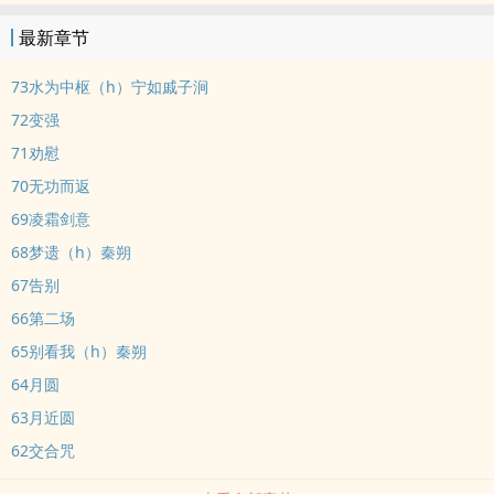
好人，剧情带车作者自割腿肉 个人口味奇特 非常喜欢狗血文学 有强
最新章节
制，高岭之花受转攻等等情节 大雷会有章前预警这篇应该算爽文吧?
保证不会坑，一定会写完的欢迎讨论 可以骂角色 不要骂我 ww先这
73水为中枢（h）宁如戚子涧
样，想到什么再说练气-筑基-金丹-元婴-出窍-分神-合体-渡劫-大乘
72变强
71劝慰
70无功而返
69凌霜剑意
68梦遗（h）秦朔
67告别
66第二场
65别看我（h）秦朔
64月圆
63月近圆
62交合咒