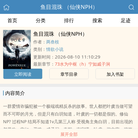
鱼目混珠 （仙侠NPH）
首页
分类
排行
搜索
足迹
鱼目混珠 （仙侠NPH）
作者：
两叁枝
类别：
情欲小说
2026-08-10 11:10:29
更新时间：
最新章节：
73水为中枢（h）宁如戚子涧
立即阅读
章节目录
加入书架
内容简介
一群爱情诈骗犯被一个极端戏精反杀的故事。世人都把叶虞当做可望
而不可即的月光，但是只有白玥知道，叶虞的一切都是假的。修仙
NP? 过程NP 结局不知道1v几第三人称 受视角主角白玥，目前出现的
都是攻。宁如，卫鸣。戚子涧，秦朔，南宫曦，叶虞，柳方宴，穆岚
展开全部
主要是写来搞黄的，但是有的时候写嗨了也不一定。攻受都不是什么