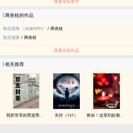
查看全部章节
两叁枝的作品
鱼目混珠 （仙侠NPH）
/
两叁枝
鱼目混珠
/
两叁枝
查看全部作品
相关推荐
我把哥哥的黑道势力睡了
失控（1v1）
救命！这里到处都是阴暗批（西幻NPH）