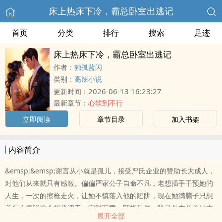
床上热床下冷，霸总卧室出逃记
首页
分类
排行
搜索
足迹
床上热床下冷，霸总卧室出逃记
作者：
独孤蓝闪
类别：
高辣小说
2026-06-13 16:23:27
更新时间：
最新章节：
心软到不行
立即阅读
章节目录
加入书架
内容简介
&emsp;&emsp;谢言从小就是孤儿，接受严氏企业的赞助长大成人，
对他们从来就只有感激。偏偏严家公子自命不凡，老想插手干预她的
人生，一次的擦枪走火，让她不慎落入他的陷阱，现在她满脑子只想
着怎么摆脱这个权势滔天、家财万贯、颐指气使、除了外在条件好内
展开全部
在没有半点柔情的纨绔子弟。（本作品有繁體及簡體兩種版本）