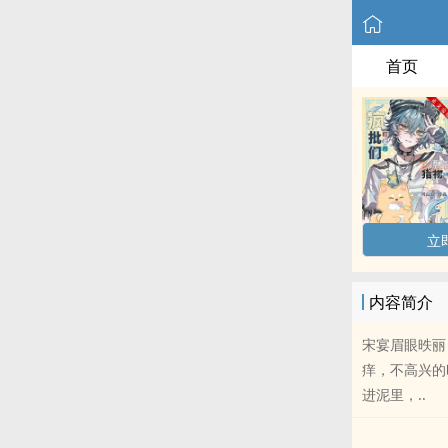
首页
立
内容简介
宋宴眉眼昳丽
痒，不高兴的
进泥里，..