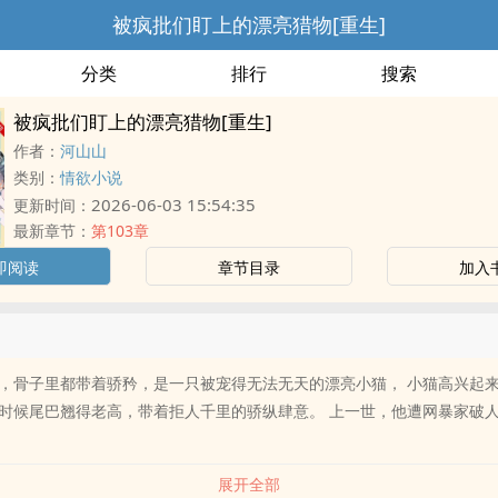
被疯批们盯上的漂亮猎物[重生]
分类
排行
搜索
被疯批们盯上的漂亮猎物[重生]
作者：
河山山
类别：
情欲小说
2026-06-03 15:54:35
更新时间：
最新章节：
第103章
即阅读
章节目录
加入
，骨子里都带着骄矜，是一只被宠得无法无天的漂亮小猫， 小猫高兴起
时候尾巴翘得老高，带着拒人千里的骄纵肆意。 上一世，他遭网暴家破
展开全部