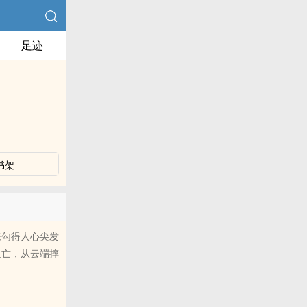
足迹
书架
来勾得人心尖发
人亡，从云端摔