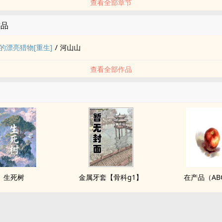
查看全部章节
作品
的漂亮猎物[重生]
/
河山山
查看全部作品
生死树
金属牙套【骨科g1】
在产品（AB