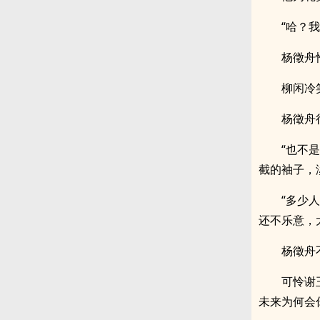
“哈？
杨徵舟
柳闲冷
杨徵舟
“也不
截的袖子，
“多少
还不乐意，
杨徵舟
可怜谢
未来为何会