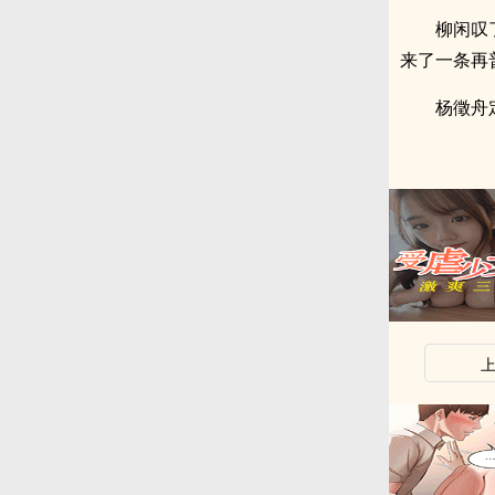
柳闲叹
来了一条再
杨徵舟