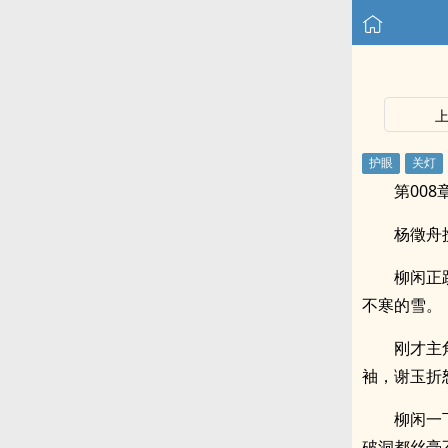
第008
杨徵舟
柳闲正
不寒的雪。
刚才主
袖，谢玉折
柳闲一
破洞都丝毫