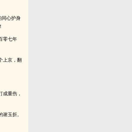
的同心护身
！
百零七年
个上京，翻
打成重伤，
的谢玉折。