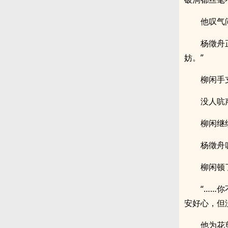
他叹气
杨徵舟
妨。”
柳闲手
没人吭
柳闲继
杨徵舟
柳闲顿
“……
安好心，但
他为花