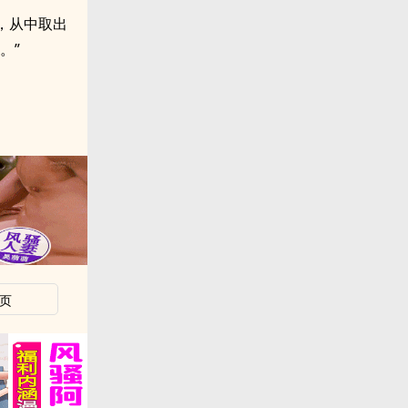
，从中取出
。”
页