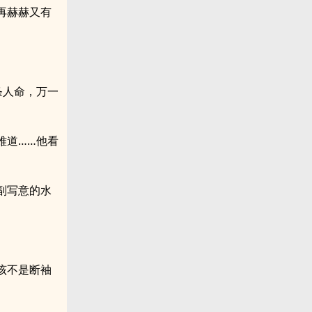
再赫赫又有
条人命，万一
难道……他看
副写意的水
该不是断袖