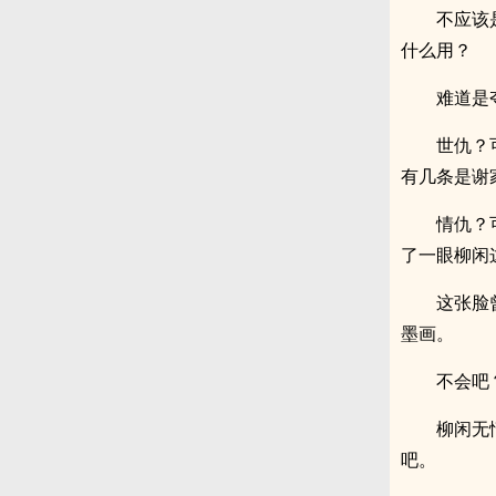
不应该
什么用？
难道是
世仇？
有几条是谢
情仇？
了一眼柳闲
这张脸
墨画。
不会吧
柳闲无
吧。