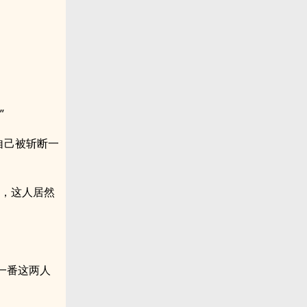
”
自己被斩断一
他，这人居然
。
一番这两人