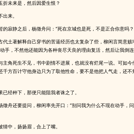
玉折未来是，然后因爱生恨？
不出来。
暂的寂静之后，杨徵舟问：“死在京城也是死，不是正合你意吗？
古代土著解释自己穿书的苦逼经历也太复杂了些，柳闲言简意赅
自动手，不然他还能因为各种丧尽天良的理由复活，然后让我倒连
与主角死生不见，书中剧情不进展，也就没有烂尾一说。可如今
还千方百计守他身边只为了取他性命，要不是他把人气走，还不
果已经种下，那便只能阻我者诛之了。
杨徵舟还要提问，柳闲率先开口：“别问我为什么不现在动手，
被猜中，扬扬眉，合上了嘴。