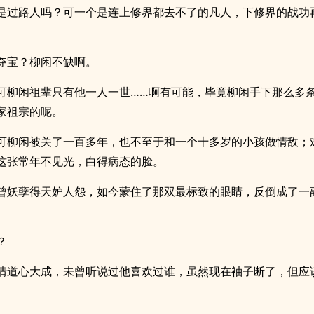
是过路人吗？可一个是连上修界都去不了的凡人，下修界的战功
夺宝？柳闲不缺啊。
可柳闲祖辈只有他一人一世……啊有可能，毕竟柳闲手下那么多
家祖宗的呢。
可柳闲被关了一百多年，也不至于和一个十多岁的小孩做情敌；
这张常年不见光，白得病态的脸。
曾妖孽得天妒人怨，如今蒙住了那双最标致的眼睛，反倒成了一
？
情道心大成，未曾听说过他喜欢过谁，虽然现在袖子断了，但应