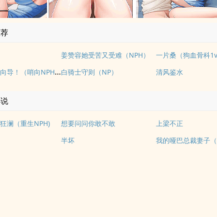
推荐
姜赞容她受苦又受难（NPH）
一片桑（狗血骨科1v
请不要骚扰向导！（哨向NPH）
白骑士守则（NP）
清风鉴水
小说
狂澜（重生NPH)
想要问问你敢不敢
上梁不正
半坏
我的哑巴总裁妻子（