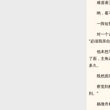
难道谢
哟，看
一阵短
对一个
“必须我亲
他本想
了面，主角
多久。
既然因
察觉到
到。”
杨徵舟