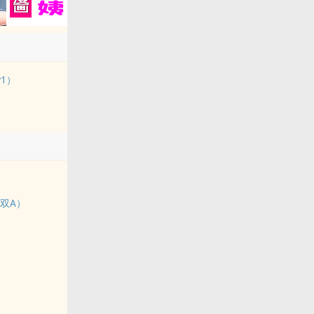
1）
双A）