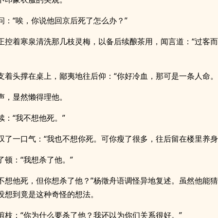
问：“唉，你说他回京后死了怎么办？”
正控着寒泉清洗那几枝灵梅，以备后续酿茶用，闻言道：“过客
支着头撑在桌上，鄙夷地往后仰：“你好冷血，那可是一条人命。
声，显然懒得理他。
续：“我不想他死。”
叹了一口气：“我也不想你死。可你瘦了很多，往后留在楼里养身
了顿：“我想杀了他。”
你不想他死，但你想杀了他？”杨徵舟语调怪异地复述。虽然他能
没想到竟是这种奇怪的想法。
剪枝：“你为什么要杀了他？我还以为你们关系很好。”