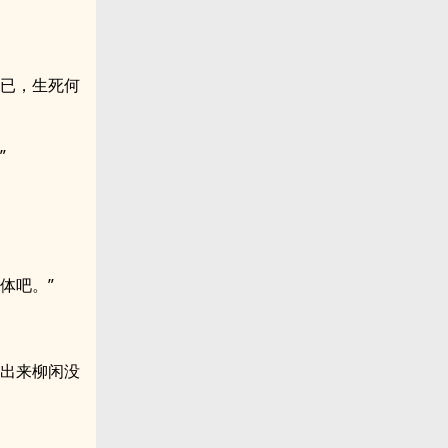
而已，生死何
”
体吧。”
猜出来柳闲没