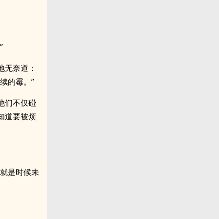
”
地无奈道：
续的霉。”
他们不仅碰
知道要被烦
问就是时候未