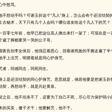
心中怒骂。
他不想动手吗？可谢玉折这个“凡人”身上，怎么会有个还没结契
上古秘术，天下只有几个人会吗？哪位道友给这个凡人下的咒？
一百零七年前，他早已把这位高人揪出来打一架了；可现在是一
个崴了脚都要哭一哭的公子哥。
圆夜告别李女侠后，他强忍着恶心，捏着谢死敌的手腕走遍了半
他手上法咒，明摆着就是同心护身咒。
咒者，同感同念，同死同生。
身上是还没结契的同心护身咒。意思就是，倘若他要是把谢玉折
结契，再想动手，就是共赴黄泉。
契之后，他不但杀不了，还要为了自己不死，尽心尽力保护弱小
本的买卖，傻子才干；他要解咒，他不干。