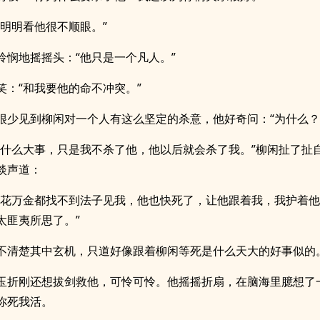
我明明看他很不顺眼。”
怜悯地摇摇头：“他只是一个凡人。”
笑：“和我要他的命不冲突。”
很少见到柳闲对一个人有这么坚定的杀意，他好奇问：“为什么？
是什么大事，只是我不杀了他，他以后就会杀了我。”柳闲扯了扯
淡声道：
人花万金都找不到法子见我，他也快死了，让他跟着我，我护着
太匪夷所思了。”
不清楚其中玄机，只道好像跟着柳闲等死是什么天大的好事似的
玉折刚还想拔剑救他，可怜可怜。他摇摇折扇，在脑海里臆想了
你死我活。