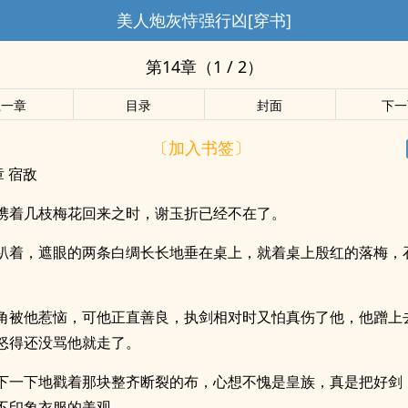
美人炮灰恃强行凶[穿书]
第14章（1 / 2）
上一章
目录
封面
下一
〔加入书签〕
章 宿敌
携着几枝梅花回来之时，谢玉折已经不在了。
趴着，遮眼的两条白绸长长地垂在桌上，就着桌上殷红的落梅，
角被他惹恼，可他正直善良，执剑相对时又怕真伤了他，他蹭上
怒得还没骂他就走了。
下一下地戳着那块整齐断裂的布，心想不愧是皇族，真是把好剑
不印象衣服的美观。