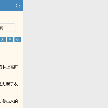
页
石林上霜而
去划断了衣
，割出来的