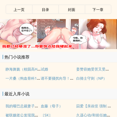
上一页
目录
封面
下一章
热门小说推荐
静海旖旎（校园高H）
姜赞容她受苦又受难（NPH）
试婚
一片桑（狗血骨科1v1）
请不要骚扰向导！（哨向NPH）
白骑士守则（NP）
最近入库小说
我的哑巴总裁妻子（双A）
囚爱【亲叔侄 强制 1v1 H】
血藤（母子）
被联姻老公发现我写po文后
久谋心动/和前任她小姨先婚后爱
［SK］