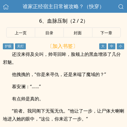
谁家正经宿主日常被攻略？（快穿）
6、血脉压制（2 / 2）
上一页
目录
封面
下一章
〔加入书签〕
还没来得及尖叫，帅哥回眸，脸颊上的黑血增添了几分
邪魅。
他拽拽的，“你是来寻仇，还是来端了魔域的？”
慕安澜：“……”
有点帅是真的。
“前者。我同阁下无冤无仇。”他让了一步，让尸体大喇喇
地进入她的眼中，“这位，你来迟了一步。”