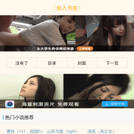
〔加入书签〕
没有了
目录
封面
下一页
热门小说推荐
遭殃（1v1，校园h）
山茶与梨（nph）
湖底（亲父女）