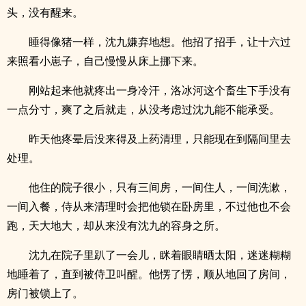
头，没有醒来。
睡得像猪一样，沈九嫌弃地想。他招了招手，让十六过
来照看小崽子，自己慢慢从床上挪下来。
刚站起来他就疼出一身冷汗，洛冰河这个畜生下手没有
一点分寸，爽了之后就走，从没考虑过沈九能不能承受。
昨天他疼晕后没来得及上药清理，只能现在到隔间里去
处理。
他住的院子很小，只有三间房，一间住人，一间洗漱，
一间入餐，侍从来清理时会把他锁在卧房里，不过他也不会
跑，天大地大，却从来没有沈九的容身之所。
沈九在院子里趴了一会儿，眯着眼睛晒太阳，迷迷糊糊
地睡着了，直到被侍卫叫醒。他愣了愣，顺从地回了房间，
房门被锁上了。