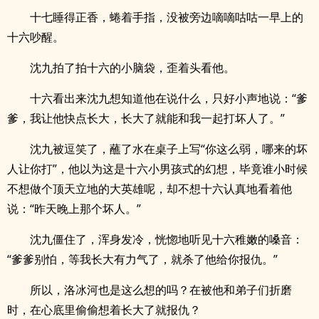
十七睡得正香，蜷着手指，没被旁边嘀嘀咕咕一早上的
十六吵醒。
沈九拍了拍十六的小脑袋，歪着头看他。
十六看出来沈九想知道他在说什么，只好小声地说：“爹
爹，我让他快点长大，长大了就能和我一起打坏人了。”
沈九被逗笑了，蘸了水在桌子上写“你这么弱，哪来的坏
人让你打”，他以为这是十六小男孩式的幻想，毕竟谁小时候
不想做个顶天立地的大英雄呢，却不想十六认真地看着他
说：“昨天晚上那个坏人。”
沈九僵住了，浑身发冷，恍惚地听见十六稚嫩的嗓音：
“爹爹别怕，等我长大有力气了，就杀了他给你报仇。”
所以，洛冰河也是这么想的吗？在被他和弟子们折磨
时，在心底里偷偷想着长大了就报仇？