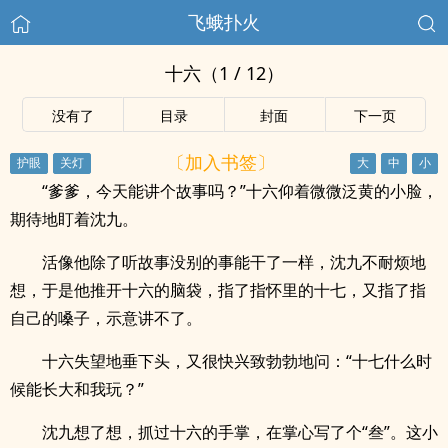
飞蛾扑火
十六（1 / 12）
没有了
目录
封面
下一页
〔加入书签〕
“爹爹，今天能讲个故事吗？”十六仰着微微泛黄的小脸，
期待地盯着沈九。
活像他除了听故事没别的事能干了一样，沈九不耐烦地
想，于是他推开十六的脑袋，指了指怀里的十七，又指了指
自己的嗓子，示意讲不了。
十六失望地垂下头，又很快兴致勃勃地问：“十七什么时
候能长大和我玩？”
沈九想了想，抓过十六的手掌，在掌心写了个“叁”。这小