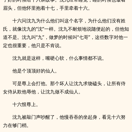
眉头，但他怀里抱着十七，手里牵着十六。
十六问沈九为什么他们叫这个名字，为什么他们没有姓
氏，就像沈九的“沈”一样。沈九不耐烦地说随便起的，但他知
道不是。沈九叫“九”，做梦的时候叫“七哥”，这些数字对他一
定也很重要，他只是不肯说。
沈九就是这样，嘴硬心软，什么事情都不说。
他是个顶顶好的仙人。
可是尊上会打他。那个坏人让沈九求饶磕头，让所有侍
女侍从欺他辱他，让沈九做不成仙人。
十六恨尊上。
沈九被敲门声吵醒了，他慢吞吞的坐起身，看见十六努
力在够门梢。