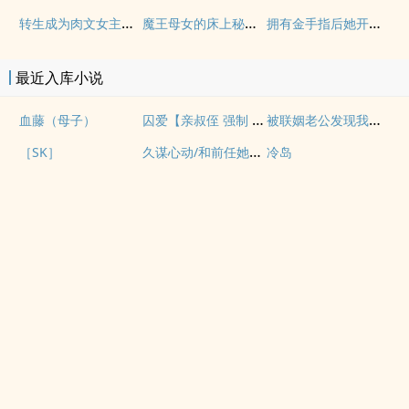
转生成为肉文女主的女儿后（星际nph）
魔王母女的床上秘情（gl乱伦）
拥有金手指后她开始为所欲为（nph）
最近入库小说
囚爱【亲叔侄 强制 1v1 H】
被联姻老公发现我写po文后
血藤（母子）
久谋心动/和前任她小姨先婚后爱
［SK］
冷岛