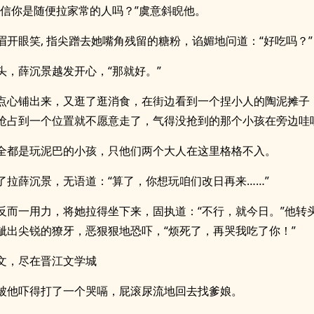
我信你是随便拉家常的人吗？”虞意斜睨他。
眉开眼笑, 指尖蹭去她嘴角残留的糖粉，谄媚地问道：“好吃吗？”
头，薛沉景越发开心，“那就好。”
点心铺出来，又逛了逛消食，在街边看到一个捏小人的陶泥摊子
抢占到一个位置就不愿意走了，气得没抢到的那个小孩在旁边哇
全都是玩泥巴的小孩，只他们两个大人在这里格格不入。
了拉薛沉景，无语道：“算了，你想玩咱们改日再来……”
反而一用力，将她拉得坐下来，固执道：“不行，就今日。”他转
龇出尖锐的獠牙，恶狠狠地恐吓，“烦死了，再哭我吃了你！”
文，尽在晋江文学城
被他吓得打了一个哭嗝，屁滚尿流地回去找爹娘。