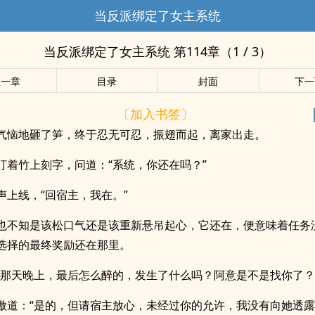
当反派绑定了女主系统
当反派绑定了女主系统 第114章（1 / 3）
上一章
目录
封面
下一
〔加入书签〕
气恼地砸了笋，终于忍无可忍，振翅而起，离家出走。
盯着竹上刻字，问道：“系统，你还在吗？”
声上线，“回宿主，我在。”
也不知是该松口气还是该重新悬吊起心，它还在，便意味着任务
选择的最终奖励还在那里。
酒那天晚上，最后怎么醉的，发生了什么吗？阿意是不是找你了？
傲道：“是的，但请宿主放心，未经过你的允许，我没有向她透