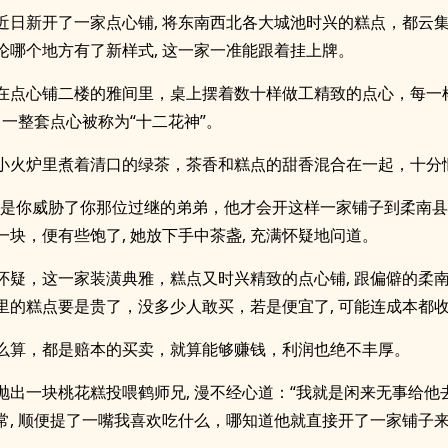
近日新开了一家点心铺, 将东南西北各大城池时兴的糕点，都云
论哪个地方有了新样式, 这一家一准能跟着挂上牌。
在点心铺二楼的雅间里，桌上摆着数十样做工精致的点心，每一
 一整套点心被称为“十二花神”。
小火炉里煮着清口的绿茶，茶香和糕点的甜香混合在一起，十分
会是你威胁了你那位过继的弟弟，他才会开这样一家铺子到柔南县
一块，便有些饱了, 她放下手中茶盏, 充满怀疑地问道。
怀疑，这一家装潢典雅，糕点又时兴精致的点心铺, 跟偏僻的柔
里的糕点要是贵了，没多少人敢买，若是便宜了, 可能连成本都
么算，都是赔本的买卖，就算能够赚钱，利润也绝不丰厚。
抛出一块桃花糕投喂鹤师兄, 漫不经心道：“我就是闲来无事给他
常, 顺便提了一嘴我喜欢吃什么，哪知道他就直接开了一家铺子来