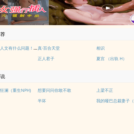
推荐
写自己的同人文有什么问题！（NP）
真·百合天堂
相识
正人君子
夏宫 （出轨 H）
小说
狂澜（重生NPH)
想要问问你敢不敢
上梁不正
半坏
我的哑巴总裁妻子（