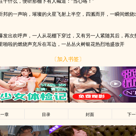
在干什么，便听那棚下有人喊道：“当心咯！”
听邦的一声响，璀璨的火星飞射上半空，四溅而开，一瞬间燃烧
爆发出欢呼声，一人从花棚下穿过，又有另一人紧随其后，再次
里啪啦的燃烧声充斥在耳边，一丛丛火树银花热烈地盛放开
〔加入书签〕
上一章
目录
封面
下一