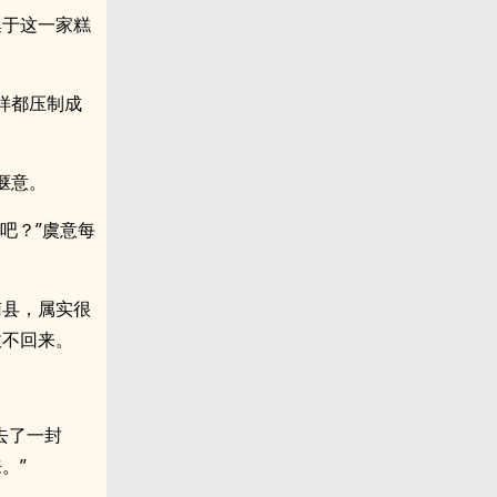
集于这一家糕
样都压制成
惬意。
吧？”虞意每
南县，属实很
收不回来。
去了一封
。”