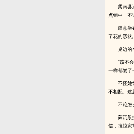
柔南县
点铺中，不
虞意坐
了花的形状,
桌边的
“该不
一样都尝了
不怪她
不相配。这
不论怎
薛沉景
信，拉拉家