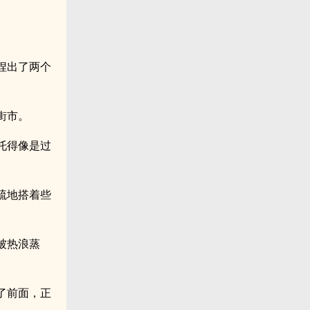
捏出了两个
街市。
托得像是过
疏地搭着些
被热浪蒸
了前面，正