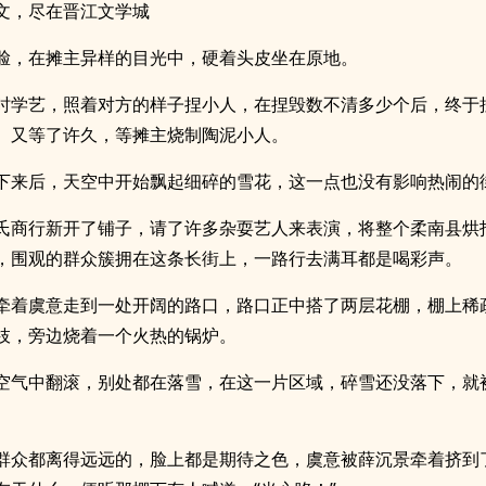
文，尽在晋江文学城
脸，在摊主异样的目光中，硬着头皮坐在原地。
时学艺，照着对方的样子捏小人，在捏毁数不清多少个后，终于
。又等了许久，等摊主烧制陶泥小人。
下来后，天空中开始飘起细碎的雪花，这一点也没有影响热闹的
氏商行新开了铺子，请了许多杂耍艺人来表演，将整个柔南县烘
，围观的群众簇拥在这条长街上，一路行去满耳都是喝彩声。
牵着虞意走到一处开阔的路口，路口正中搭了两层花棚，棚上稀
枝，旁边烧着一个火热的锅炉。
空气中翻滚，别处都在落雪，在这一片区域，碎雪还没落下，就
群众都离得远远的，脸上都是期待之色，虞意被薛沉景牵着挤到