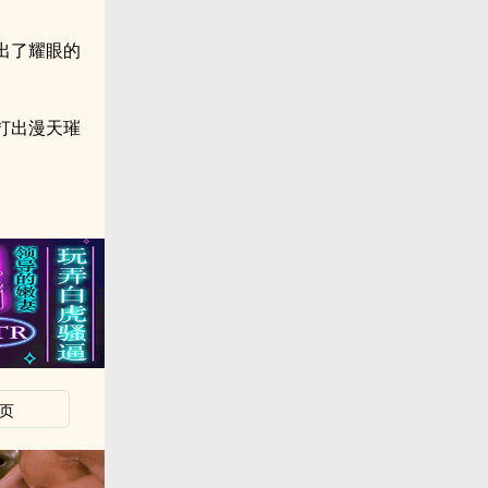
出了耀眼的
打出漫天璀
页