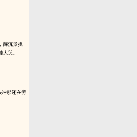
，薛沉景拽
哇大哭。
头冲那还在旁