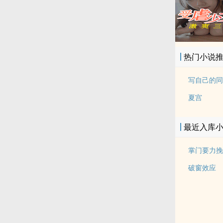
热门小说
夏宫
最近入库
掌门要力挽
破窗效应