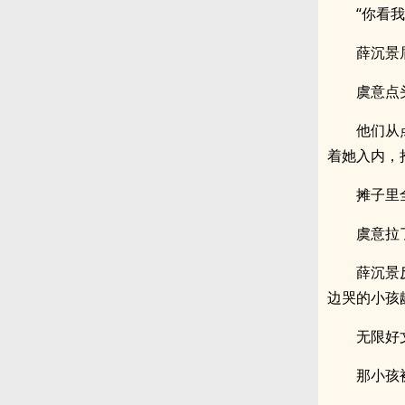
“你看
薛沉景
虞意点
他们从
着她入内，
摊子里
虞意拉
薛沉景
边哭的小孩
.
无限好
那小孩