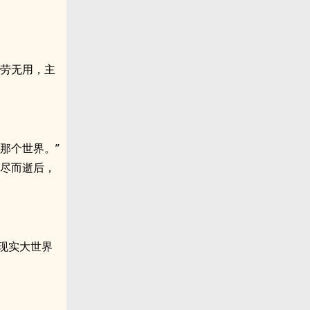
徒劳无用，主
那个世界。”
寿尽而逝后，
现实大世界