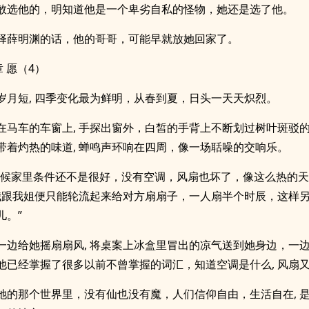
敢选他的，明知道他是一个卑劣自私的怪物，她还是选了他。
择薛明渊的话，他的哥哥，可能早就放她回家了。
章 愿（4）
岁月短, 四季变化最为鲜明，从春到夏，日头一天天炽烈。
在马车的车窗上, 手探出窗外，白皙的手背上不断划过树叶斑驳
带着灼热的味道, 蝉鸣声环响在四周，像一场聒噪的交响乐。
时候家里条件还不是很好，没有空调，风扇也坏了，像这么热的天,
 我跟我姐便只能轮流起来给对方扇扇子，一人扇半个时辰，这样
儿。”
一边给她摇扇扇风, 将桌案上冰盒里冒出的凉气送到她身边，一
他已经掌握了很多以前不曾掌握的词汇，知道空调是什么, 风扇
她的那个世界里，没有仙也没有魔，人们信仰自由，生活自在, 