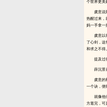
个世界更美
虞意说
热醒过来，
妈一手拿一
虞意以
了心剑，这
和求之不得
提及过
薛沉景
虞意的
一个诀，便
就像他
方逛完，可