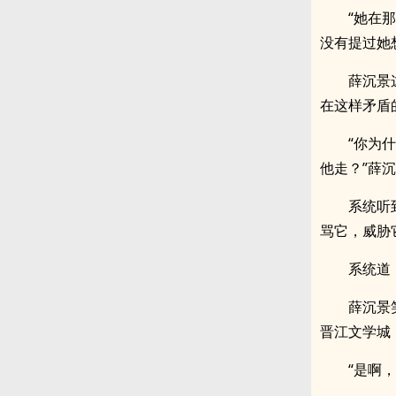
“她在
没有提过她
薛沉景
在这样矛盾
“你为
他走？”薛
系统听
骂它，威胁
系统道
薛沉景
晋江文学城
“是啊