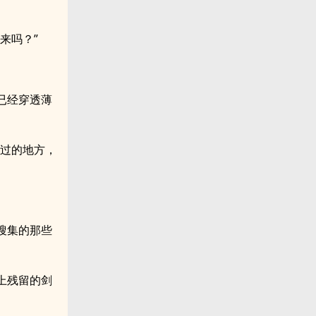
来吗？”
已经穿透薄
记过的地方，
。
搜集的那些
上残留的剑
。