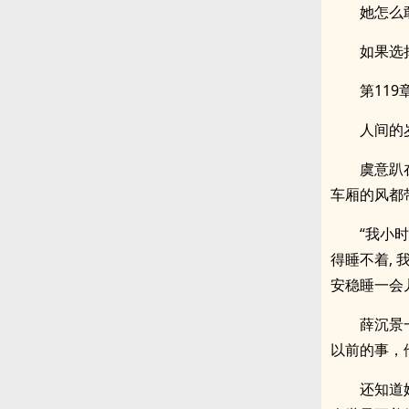
她怎么
如果选
第119
人间的
虞意趴
车厢的风都
“我小
得睡不着,
安稳睡一会
薛沉景
.
以前的事，
还知道