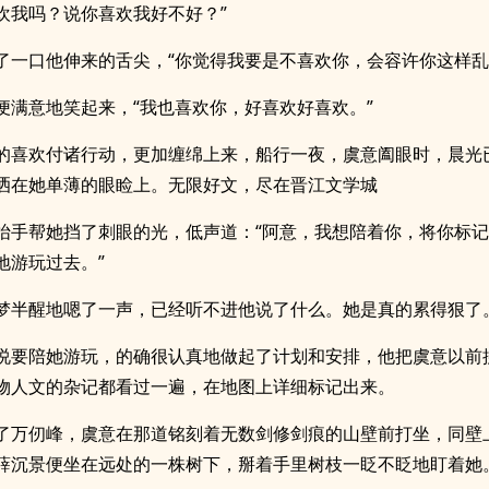
欢我吗？说你喜欢我好不好？”
了一口他伸来的舌尖，“你觉得我要是不喜欢你，会容许你这样乱
便满意地笑起来，“我也喜欢你，好喜欢好喜欢。”
的喜欢付诸行动，更加缠绵上来，船行一夜，虞意阖眼时，晨光
洒在她单薄的眼睑上。无限好文，尽在晋江文学城
抬手帮她挡了刺眼的光，低声道：“阿意，我想陪着你，将你标
地游玩过去。”
梦半醒地嗯了一声，已经听不进他说了什么。她是真的累得狠了
说要陪她游玩，的确很认真地做起了计划和安排，他把虞意以前
物人文的杂记都看过一遍，在地图上详细标记出来。
了万仞峰，虞意在那道铭刻着无数剑修剑痕的山壁前打坐，同壁
薛沉景便坐在远处的一株树下，掰着手里树枝一眨不眨地盯着她