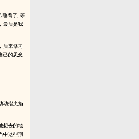
睡着了, 等
，最后是我
，后来修习
自己的思念
动动指尖掐
她想去的地
当中这些期