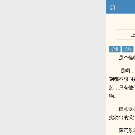
是个怪
“是啊
刻都不想同
船，只有他
物。”
虞意眨
搅动出的漩
薛沉景