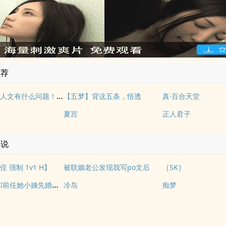
推荐
写自己的同人文有什么问题！（NP）
【五梦】背这五条，悟透
真·百合天堂
夏宫
正人君子
小说
 强制 1v1 H】
被联姻老公发现我写po文后
［SK］
久谋心动/和前任她小姨先婚后爱
冷岛
痴梦