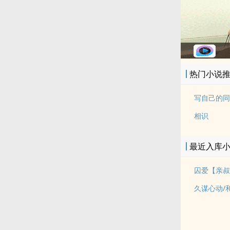
热门小说
相识
最近入库
囚爱【亲叔侄