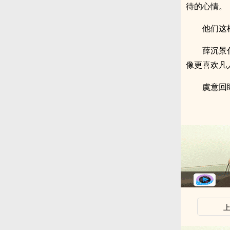
待的心情。
他们这
薛沉景
像更喜欢凡
虞意回