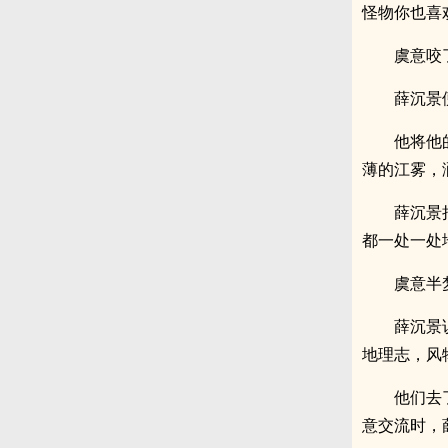
怪物你也喜
虞意咬
薛沉景
他将他
薄的江雾，
薛沉景
都一处一处
虞意半
薛沉景
地理志，风
他们去
意交流时，