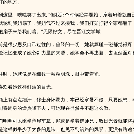
好的地方。
到这里，噗嗤笑了出来, “但我那个时候经常耍赖，扇着扇着就自己
就轮到我姐扇了，我姐气不过来揍我，我们打架打得全家都醒了
把扇子来给我们扇。”无限好文，尽在晋江文学城
前是很少思及自己过往的，曾经的一切，她就算碰一碰都觉得疼
些记忆变成了她心剑力量的来源，她学会不再逃避，去坦然面对
。
往时，她就像是在细数一粒粒明珠，眼中带着光。
喜欢看她这样鲜活的目光。
额上有点点细汗，修士身怀灵力，本已经寒暑不侵，只要她想，
能将周身的燥热降下去，可她现在显然并不想这么做。
们明明可以乘坐帝屋车辇，抑或是坐着鹤师兄，数日光景就能将
是这样似乎少了太多的趣味，也见不到沿路的风景，更没有路途