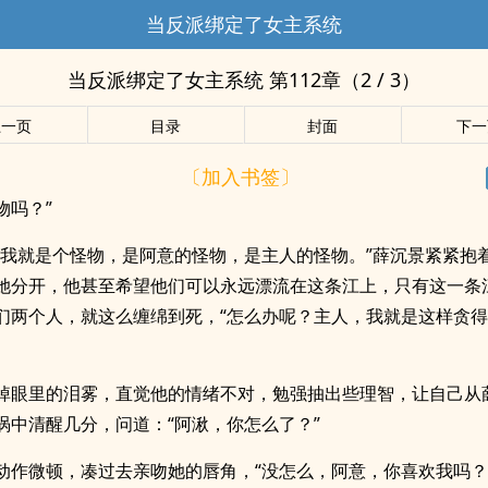
当反派绑定了女主系统
当反派绑定了女主系统 第112章（2 / 3）
上一页
目录
封面
下一
〔加入书签〕
物吗？”
，我就是个怪物，是阿意的怪物，是主人的怪物。”薛沉景紧紧抱
她分开，他甚至希望他们可以永远漂流在这条江上，只有这一条
们两个人，就这么缠绵到死，“怎么办呢？主人，我就是这样贪
掉眼里的泪雾，直觉他的情绪不对，勉强抽出些理智，让自己从
涡中清醒几分，问道：“阿湫，你怎么了？”
动作微顿，凑过去亲吻她的唇角，“没怎么，阿意，你喜欢我吗