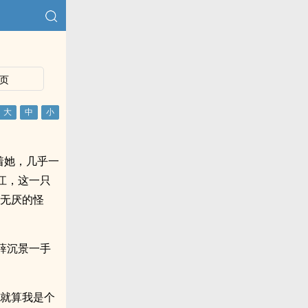
页
着她，几乎一
江，这一只
得无厌的怪
薛沉景一手
？就算我是个