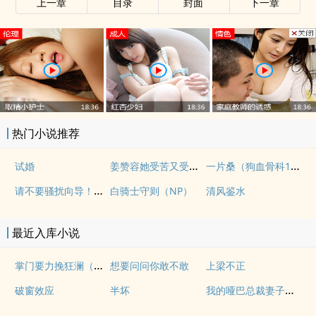
上一章
目录
封面
下一章
热门小说推荐
姜赞容她受苦又受难（NPH）
一片桑（狗血骨科1v1）
试婚
请不要骚扰向导！（哨向NPH）
白骑士守则（NP）
清风鉴水
最近入库小说
掌门要力挽狂澜（重生NPH)
想要问问你敢不敢
上梁不正
我的哑巴总裁妻子（双A）
破窗效应
半坏