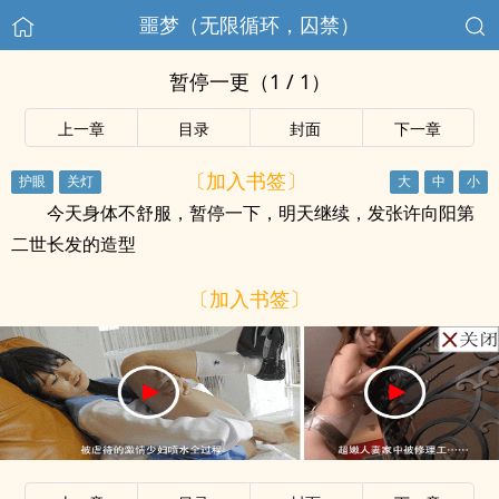
噩梦（无限循环，囚禁）
暂停一更（1 / 1）
上一章
目录
封面
下一章
〔加入书签〕
今天身体不舒服，暂停一下，明天继续，发张许向阳第
二世长发的造型
〔加入书签〕