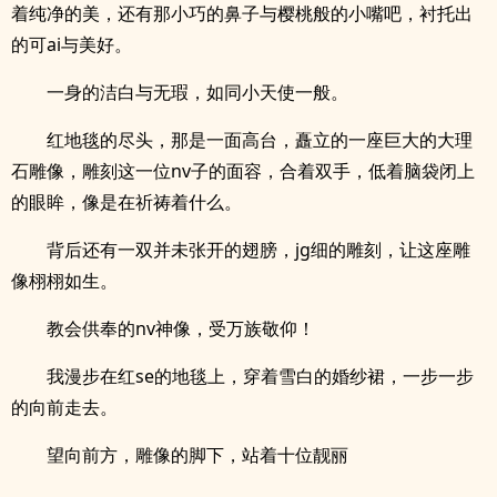
着纯净的美，还有那小巧的鼻子与樱桃般的小嘴吧，衬托出
的可ai与美好。
一身的洁白与无瑕，如同小天使一般。
红地毯的尽头，那是一面高台，矗立的一座巨大的大理
石雕像，雕刻这一位nv子的面容，合着双手，低着脑袋闭上
的眼眸，像是在祈祷着什么。
背后还有一双并未张开的翅膀，jg细的雕刻，让这座雕
像栩栩如生。
教会供奉的nv神像，受万族敬仰！
我漫步在红se的地毯上，穿着雪白的婚纱裙，一步一步
的向前走去。
望向前方，雕像的脚下，站着十位靓丽