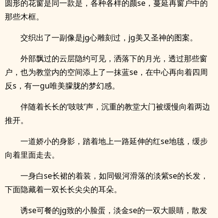
圆形的花窗是同一款是，各种各样的颜se，蔓延再窗户中的
那些木框。
交织出了一副像是jg心雕刻过，jg美又圣神的图案。
外部飘过的云层隐约可见，洒落下的月光，透过那些窗
户，也为教堂内的空间添上了一抹蓝se，在中心再向着四周
反s，有一gu唯美朦胧的梦幻感。
伴随着长长的‘吱吱’声，沉重的教堂大门被缓慢向着两边
推开。
一道娇小的身影，踏着地上一路延伸的红se地毯，缓步
向着里面走去。
一身白se长裙的着装，如同银河滑落的淡紫se的长发，
下面隐藏着一双长长尖尖的耳朵。
诱se可餐的jg致的小脸蛋，淡金se的一双大眼睛，散发