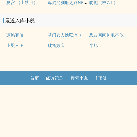
母狗的驯服之路NP（强制爱）
夏宫 （出轨 H）
吻栀（校园h）
最近入库小说
掌门要力挽狂澜（重生NPH)
凉风有信
想要问问你敢不敢
上梁不正
破窗效应
半坏
首页
阅读记录
搜索小说
顶部