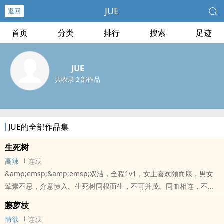
JUE
返回
首页
分类
排行
搜索
足迹
JUE
共收录 2 部作品
JUE的全部作品集
生死树
高辣
连载
&amp;emsp;&amp;emsp;双洁，全程1v1，女主喜欢颐而康，男女
荤素不忌，介意慎入。生死树同根而生，不可并茂。同血相连，不可
相恋。世人畏之，谓之天命。吾辈逆之，谓之——宁负如来不负卿。-
藤萝枝
-----他们终于站到了彼此面前。他望着她，眼底浮现的，是失而复得
情欲
连载
的半身。她看着他，心中明灭的，是命中注定的劫数。他们是同一树