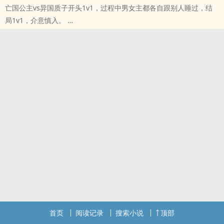
亡国公主vs异国质子开头1v1，过程中男女主都各自跟别人睡过，结
根上的两颗树——根是斩不断的血缘，枝是烧不尽的欲望，叶是
局1v1，介意慎入。
本站提示：各位书友要是觉得《生死树》还不错的话请不要忘记向您
本站提示：各位书友要是觉得《藤萝枝》还不错的话请不要忘记向您
QQ群和微博里的朋友推荐哦！
QQ群和微博里的朋友推荐哦！
首页
阅读记录
搜索小说
顶部