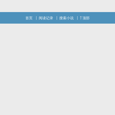
本站提示：各位书友要是觉得《【快穿】在异世界不断进行人生模
拟》还不错的话请不要忘记向您QQ群和微博里的朋友推荐哦！
首页
阅读记录
搜索小说
顶部