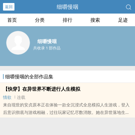
细嚼慢咽
返回
首页
分类
排行
搜索
足迹
细嚼慢咽
共收录 1 部作品
细嚼慢咽的全部作品集
【快穿】在异世界不断进行人生模拟
情欲
连载
来自现世的安贞原本正在体验一款全沉浸式全息模拟人生游戏，登入
后意识彻底与游戏相融，过往玩家记忆尽数消散。她在异世落地生
根，拥有完整的成长经历与羁绊，打心底认定自己是土生土长的本地
人。待到真相揭晓才恍然，这里从来不是虚拟游戏副本，而是一片真
实存在的异世界。