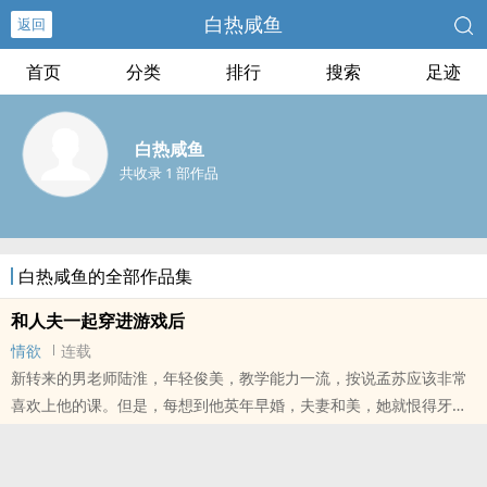
白热咸鱼
返回
首页
分类
排行
搜索
足迹
白热咸鱼
共收录 1 部作品
白热咸鱼的全部作品集
和人夫一起穿进游戏后
情欲
连载
新转来的男老师陆淮，年轻俊美，教学能力一流，按说孟苏应该非常
喜欢上他的课。但是，每想到他英年早婚，夫妻和美，她就恨得牙根
痒痒。其实下面也痒，她不是纯情处子，和初恋干柴烈火，高中时就
做过，后来和几任男朋友都做过。陆淮长得好看，她第一眼就对他有
想法。她也不是唯一一个。隔壁班有个女生比她主动，趁自习跑去办