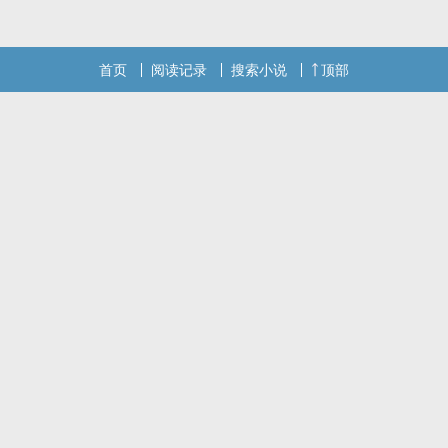
公室勾引他，最后勾引不成反被勒令退学。自此孟苏知道，这位老师
背景也挺大，按说应该他走，结果是女学生
首页
阅读记录
搜索小说
顶部
本站提示：各位书友要是觉得《和人夫一起穿进游戏后》还不错的话
请不要忘记向您QQ群和微博里的朋友推荐哦！