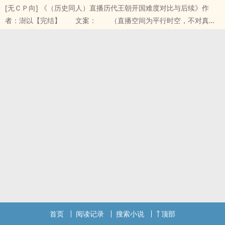
[无ＣＰ向] 《（历史同人）直播历代王朝开国难度对比与后续》作
者：澍以【完结】 文案： （直播空间为平行时空，不对真实
位面造成改变。） 诗诗是抖抖直播鼎鼎有名的吃播博主， 流
量之王的她被眼..
本站提示：各位书友要是觉得《[历史同人] 直播历代王朝开国难度对
比与后续》还不错的话请不要忘记向您QQ群和微博里的朋友推荐哦！
首页
阅读记录
搜索小说
顶部