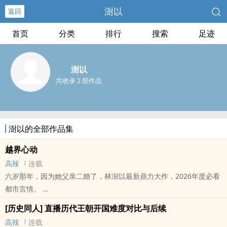
澍以
返回
首页
分类
排行
搜索
足迹
澍以
共收录 2 部作品
澍以的全部作品集
越界心动
高辣
连载
六岁那年，因为她父亲二婚了，林澍以最新鼎力大作，2026年度必看
都市言情。
本站提示：各位书友要是觉得《越界心动》还不错的话请不要忘记向
[历史同人] 直播历代王朝开国难度对比与后续
您QQ群和微博里的朋友推荐哦！
高辣
连载