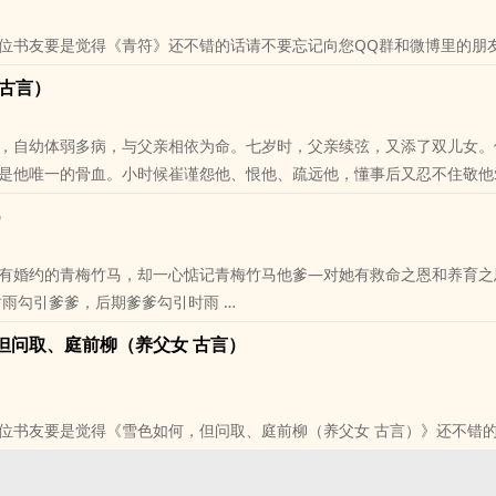
位书友要是觉得《青符》还不错的话请不要忘记向您QQ群和微博里的朋
 古言）
，自幼体弱多病，与父亲相依为命。七岁时，父亲续弦，又添了双儿女。
是他唯一的骨血。小时候崔谨怨他、恨他、疏远他，懂事后又忍不住敬他
.她怕他。虽是京城出了名的药罐子，但她有个权倾朝野的父亲，欲求婚配者数
）
求亲的人，让夫人仔细挑选女婿，他自己也挑，可就是迟迟没有嫁女.....
儒雅端肃士大夫，实则阴暗
有婚约的青梅竹马，却一心惦记青梅竹马他爹—对她有救命之恩和养育之
位书友要是觉得《青符（父女 古言）》还不错的话请不要忘记向您QQ群
时雨勾引爹爹，后期爹爹勾引时雨
位书友要是觉得《当归（公媳）》还不错的话请不要忘记向您QQ群和微
但问取、庭前柳（养父女 古言）
位书友要是觉得《雪色如何，但问取、庭前柳（养父女 古言）》还不错
微博里的朋友推荐哦！