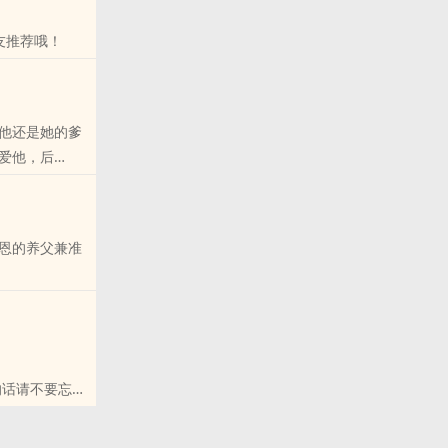
友推荐哦！
他还是她的爹
爱他，后
不胜数。崔大人
.直到圣旨赐
恩的养父兼准
和微博里的朋
博里的朋友推
的话请不要忘记