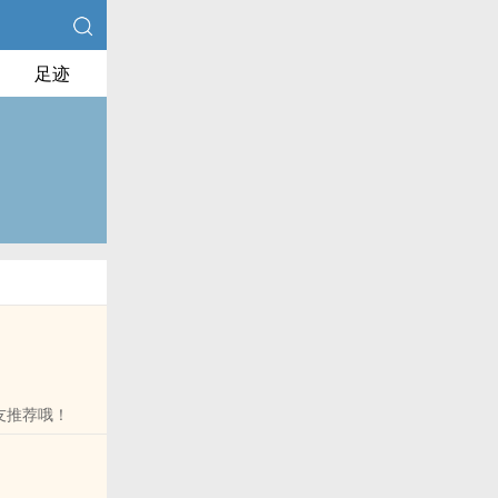
足迹
友推荐哦！