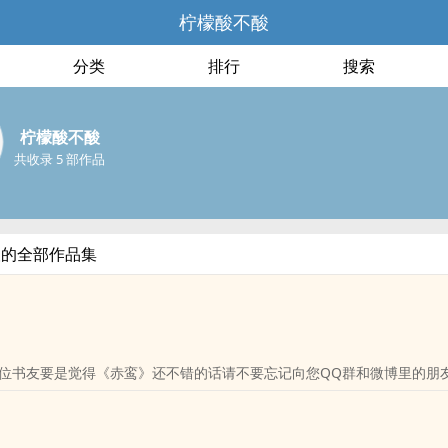
柠檬酸不酸
分类
排行
搜索
柠檬酸不酸
共收录 5 部作品
酸的全部作品集
位书友要是觉得《赤鸾》还不错的话请不要忘记向您QQ群和微博里的朋