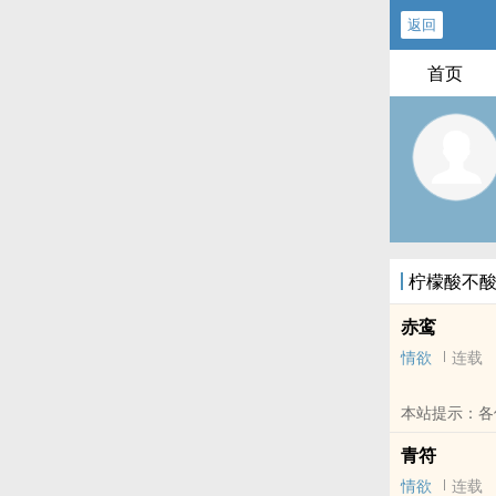
返回
首页
柠檬酸不
赤鸾
情欲
连载
本站提示：各
青符
情欲
连载