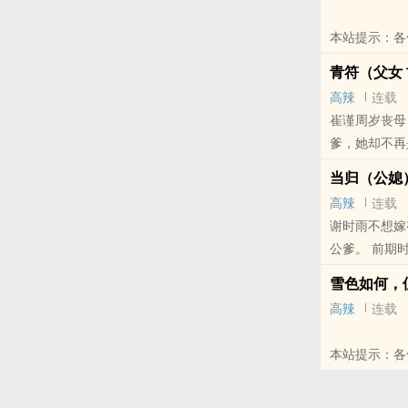
本站提示：各
青符（父女
高辣
连载
崔谨周岁丧母
爹，她却不再
来.....
当归（公媳
从不拒绝上门
高辣
连载
婚。老头表面
谢时雨不想嫁
本站提示：各
公爹。 前期
友推荐哦！
本站提示：各
雪色如何，
荐哦！
高辣
连载
本站提示：各
向您QQ群和